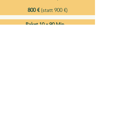
800 €
(statt 900 €)
Paket 10 x 90 Min. -
Engere Wegbegleitung
Zusammenarbeit für Übergangsphasen
oder neue Abschnitte über einen Zeitraum
von 3-4 Monaten
1600 €
(statt 1800 €)
Gut zu wissen:
Coachings zur beruflichen Entwicklung
kannst du als Werbungskosten von der
Steuer absetzen.
30s Coaching Gutscheine
lassen sich auf
jedes Produkt für Privat​personen anwenden.
Privatpersonen in der Ausbildung erhalten