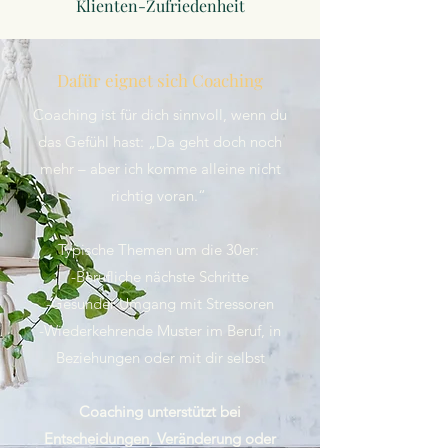
Klienten-Zufriedenheit
Dafür eignet sich Coaching
Coaching ist für dich sinnvoll, wenn du
das Gefühl hast: „Da geht doch noch
mehr – aber ich komme alleine nicht
richtig voran.“
Typische Themen um die 30er:
-Berufliche nächste Schritte
-Gesunder Umgang mit Stressoren
-Wiederkehrende Muster im Beruf, in
Beziehungen oder mit dir selbst
Coaching unterstützt bei
Entscheidungen, Veränderung oder