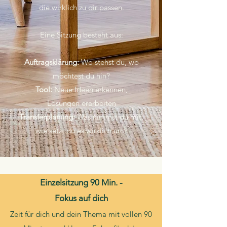
die wirklich zu dir passen.
Eine Sitzung besteht aus:
Auftragsklärung:
Wo stehst du, wo
möchtest du hin?
Tool:
Neue Ideen erkennen,
Lösungen erarbeiten
Transferplanung:
Was nimmst du mit,
wie setzt du es wirklich um?
Einzelsitzung 90 Min. -
Fokus auf dich
Zeit für dich und dein Thema mit vollen 90