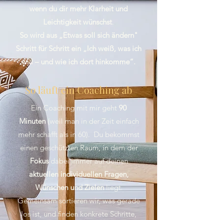
wenn du dir mehr Klarheit und
Leichtigkeit wünschst
.
So wird aus „Etwas soll sich ändern"
Schritt für Schritt ein „Ich weiß, was ich
will – und wie ich dort hinkomme“.
So läuft ein Coaching ab
Ein Coaching mit mir geht
90
Minuten
(weil man in der Zeit einfach
mehr schafft als in 60).
Du bekommst
einen geschützten Raum, in dem d
er
Fokus
dabei immer auf deinen
aktuellen individuellen Fragen,
Wünschen und Zielen
liegt.
Gemeinsam s
ortieren wir, was gerade
los ist, und finden konkrete Schritte,